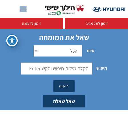
זימון לתל אביב
זימון לרעננה
שאל את המומחה
סיווג
חיפוש
שאל שאלה