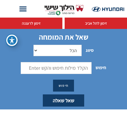
זימון לתל אביב
זימון לרעננה
שאל את המומחה
סיווג
חיפוש
שאל שאלה