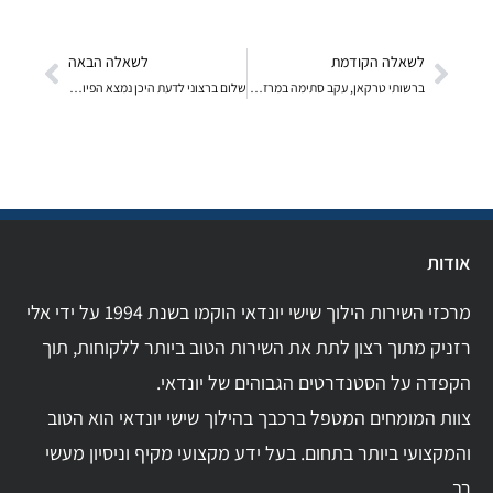
לשאלה הקודמת
לשאלה הבאה
ברשותי טרקאן, עקב סתימה במרזב הסארוף נכנסו מים לרכ
שלום ברצוני לדעת היכן נמצא הפיוז של המזגן ו/או המא
אודות
מרכזי השירות הילוך שישי יונדאי הוקמו בשנת 1994 על ידי אלי
רזניק מתוך רצון לתת את השירות הטוב ביותר ללקוחות, תוך
הקפדה על הסטנדרטים הגבוהים של יונדאי.
צוות המומחים המטפל ברכבך בהילוך שישי יונדאי הוא הטוב
והמקצועי ביותר בתחום. בעל ידע מקצועי מקיף וניסיון מעשי
רב.