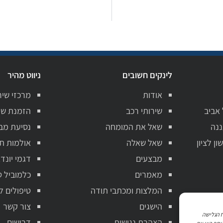
לינקים חשובים
ניווט מהיר
אודות
מרכזי שיר
 אביב
שירותי רכב
הזמנת שי
ננה
שאל את המומחה
נסיעת מב
ן לציון
שאל שאלה
אולמות ת
מבצעים
דגמי יונדא
מאמרים
כלמוביל ט
המלצות ומכתבי תודה
טיפולים ל
הישגים
צור קשר
ניתוח הגלישה
הצהרת נגישות
דרושים