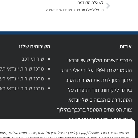
לשאלה הקודמת
מין צליל של כמה שניות מתחת למכסה מנוע
אודות
השירותים שלנו
שירותי רכב
מרכזי השירות הילוך שישי יונדאי
מרכז שירות יונדאי תל
הוקמו בשנת 1994 על ידי אלי רזניק
מרכז שירות יונדאי רע
מתוך רצון לתת את השירות הטוב
מרכז שירות יונדאי ראשו
ביותר ללקוחות, תוך הקפדה על
הסטנדרטים הגבוהים של יונדאי.
צוות המומחים המטפל ברכבך בהילוך
שישי יונדאי הוא הטוב והמקצועי
ביותר בתחום. בעל ידע מקצועי מקיף
אנו משתמשים בקובצי Cookie (קוקיות) לצורך תפעול תקין של האתר, שיפור חוויית הגלישה, 