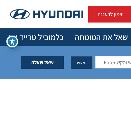
זימון לרעננה
שאל את המומחה
כלמוביל טרייד אין
שאל שאלה