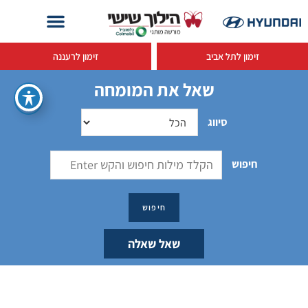
זימון לתל אביב
זימון לרעננה
שאל את המומחה
סיווג
חיפוש
שאל שאלה