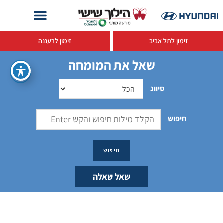
זימון לתל אביב
זימון לרעננה
שאל את המומחה
סיווג
חיפוש
שאל שאלה