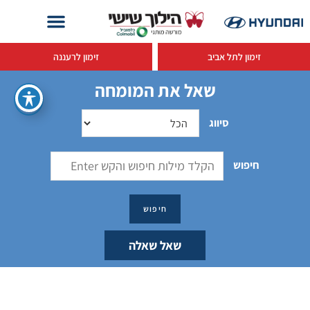
זימון לתל אביב
זימון לרעננה
שאל את המומחה
סיווג
חיפוש
שאל שאלה