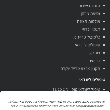
הזמנת שירות
נסיעת מבחן
אולמות תצוגה
דגמי יונדאי
כלמוביל טרייד אין
טיפולים ליונדאי
צור קשר
דרושים
תקנון מבצע טרייד יוקרה
טיפולים ליונדאי
טיפול ליונדאי טוסון TUCSON
טיפול ליונדאי סנטה פה Santa Fe
אנו משתמשים בקובצי Cookie (קוקיות) לצורך תפעול תקין של האתר, שיפור חוויית הגלישה,
טיפול ליונדאי i10
ניתוח הגלישה והצגת תוכן/פרסום מותאמים. באפשרותך לבחור שלא נעשה שימוש בעוגיות