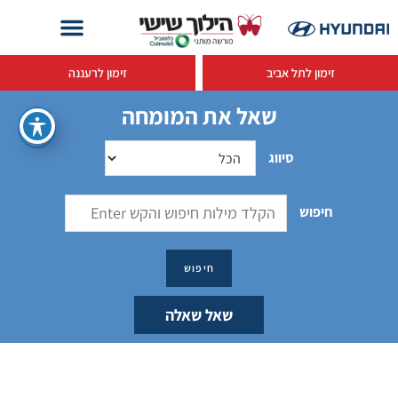
זימון לתל אביב
זימון לרעננה
שאל את המומחה
סיווג
חיפוש
שאל שאלה