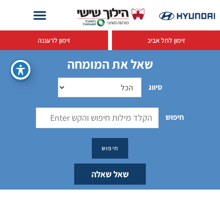
זימון לתל אביב
זימון לרעננה
שאל את המומחה
סיווג
חיפוש
שאל שאלה