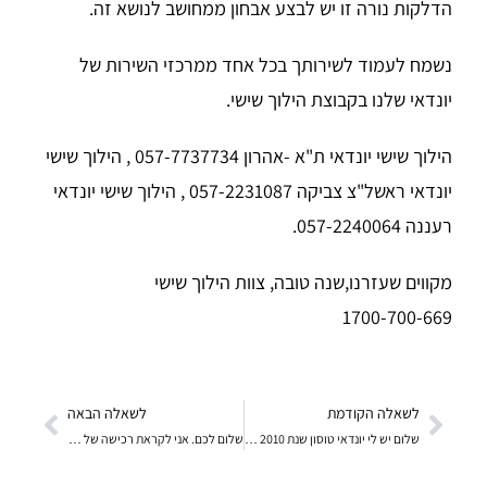
הדלקות נורה זו יש לבצע אבחון ממחושב לנושא זה.
נשמח לעמוד לשירותך בכל אחד ממרכזי השירות של
יונדאי שלנו בקבוצת הילוך שישי.
הילוך שישי יונדאי ת"א -אהרון 057-7737734 , הילוך שישי
יונדאי ראשל"צ צביקה 057-2231087 , הילוך שישי יונדאי
רעננה 057-2240064.
מקווים שעזרנו,שנה טובה, צוות הילוך שישי
1700-700-669
לשאלה הקודמת
לשאלה הבאה
שלום יש לי יונדאי טוסון שנת 2010 מסיבה לא ברורה לו
שלום לכם. אני לקראת רכישה של i 30 cw מליסינג. הרכב