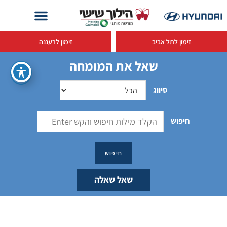
זימון לתל אביב
זימון לרעננה
שאל את המומחה
סיווג
חיפוש
שאל שאלה