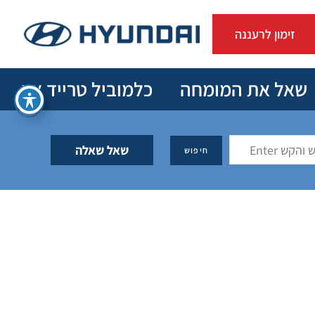
זימון לרעננה
שאל את המומחה
כלמוביל טרייד אין
שאל שאלה