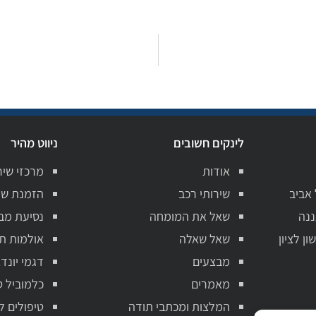
לינקים חשובים
ניווט מהיר
אודות
מרכזי שיר
 אביב
שירותי רכב
הזמנת שי
ננה
שאל את המומחה
נסיעת מב
ן לציון
שאל שאלה
אולמות ת
מבצעים
דגמי יונדא
מאמרים
כלמוביל ט
המלצות ומכתבי תודה
טיפולים ל