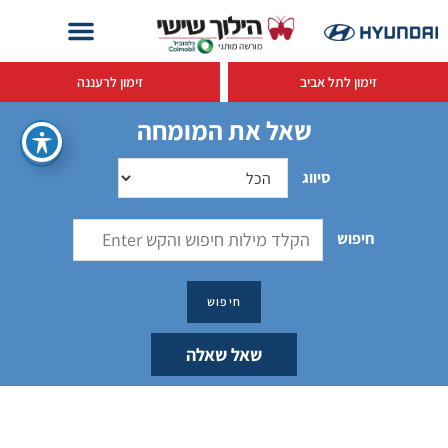
זימון לתל אביב
זימון לרעננה
שאל את המומחה
סיווג
חיפוש
שאל שאלה