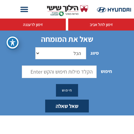
זימון לתל אביב
זימון לרעננה
שאל את המומחה
סיווג
חיפוש
שאל שאלה