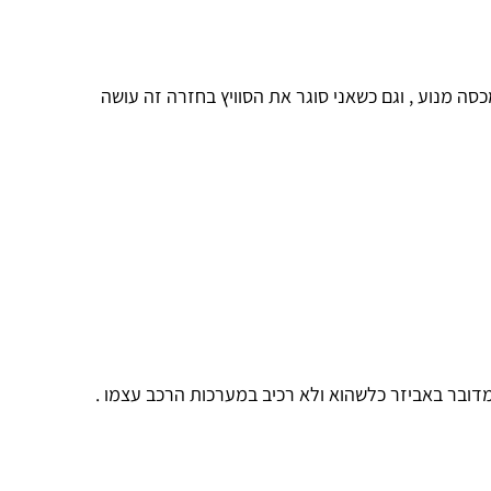
ווו משהו כמו 5 או 7 שניות ומפסיק ועושה טק מתחת למכסה מנוע , וגם כשאני סוגר את הסוויץ בחזרה זה עושה
מדובר באביזר כלשהוא ולא רכיב במערכות הרכב עצמו .