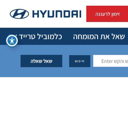
זימון לרעננה
שאל את המומחה
כלמוביל טרייד אין
שאל שאלה