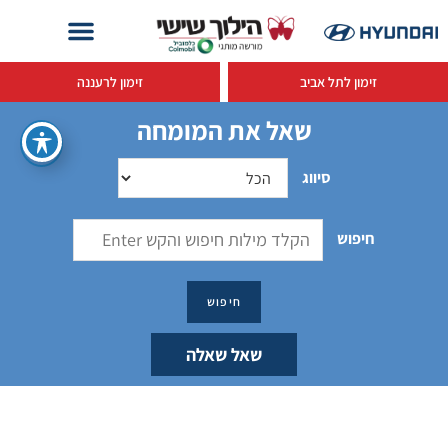
זימון לתל אביב
זימון לרעננה
שאל את המומחה
סיווג
חיפוש
שאל שאלה