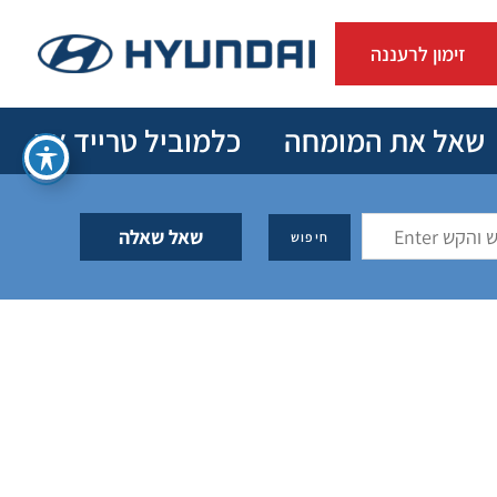
זימון לרעננה
שאל את המומחה
כלמוביל טרייד אין
שאל שאלה