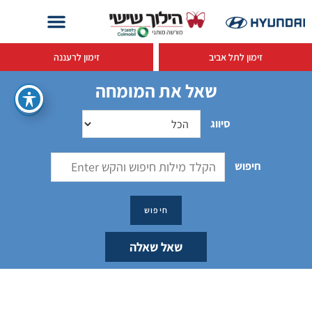
זימון לתל אביב
זימון לרעננה
שאל את המומחה
סיווג
חיפוש
שאל שאלה