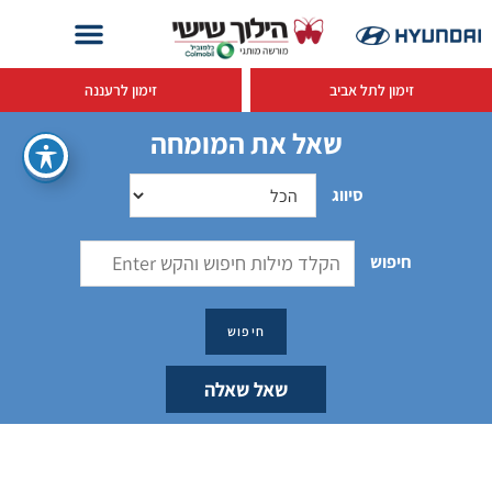
זימון לתל אביב
זימון לרעננה
שאל את המומחה
סיווג
חיפוש
שאל שאלה