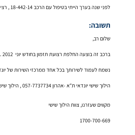
לפני שנה בערך הייתי בטיפול עם הרכב 18-442-14 , רציתי לברר באם עשו גם רצועת טיימינג במסגרת הטיפול ?
תשובה:
שלום רב,
ברכב זה בוצעה החלפת רצועת תזמון בחודש יוני 2012 .
נשמח לעמוד לשירותך בכל אחד ממרכזי השירות של יונדא
הילוך שישי יונדאי ת"א -אהרון 057-7737734 , הילוך שישי יונדאי ראשל"צ צביקה 057-2231087
מקווים שעזרנו, צוות הילוך שישי
1700-700-669