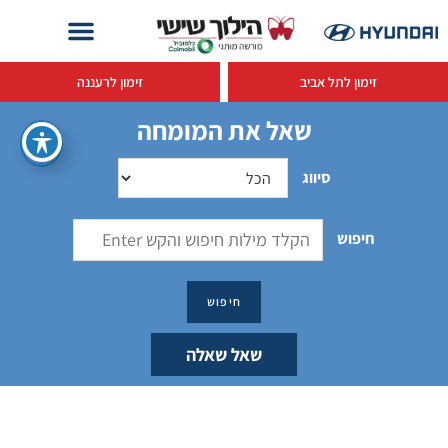
זימון לתל אביב
זימון לרעננה
שאל את המומחה
סיווג
חיפוש
שאל שאלה