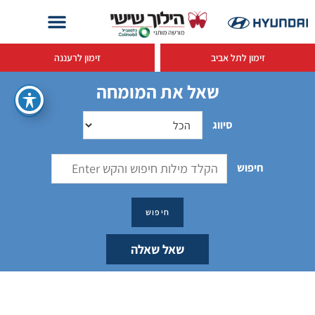
זימון לתל אביב
זימון לרעננה
שאל את המומחה
סיווג
חיפוש
שאל שאלה