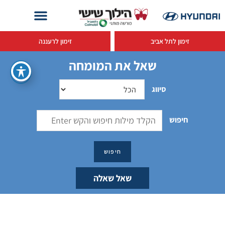
זימון לתל אביב
זימון לרעננה
שאל את המומחה
סיווג
חיפוש
שאל שאלה