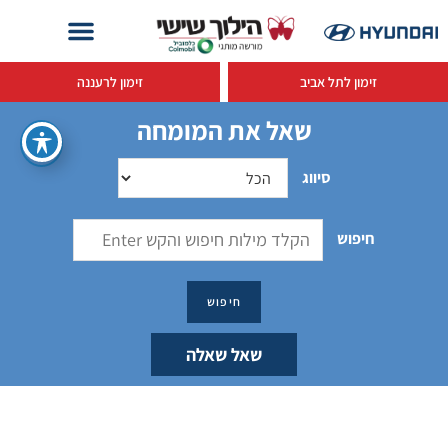
זימון לתל אביב
זימון לרעננה
שאל את המומחה
סיווג
חיפוש
שאל שאלה