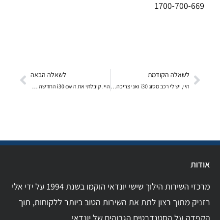
1700-700-669
לשאלה הקודמת
לשאלה הבאה
היי, יש לי רכב מסוג i30 ואני צריכה אנטנה חדשה, יש
היי. קיבלתי את ה i30 cw החדשה (עם המצלמה והIGO) ומ
אודות
מרכזי השירות הילוך שישי יונדאי הוקמו בשנת 1994 על ידי אלי
רזניק מתוך רצון לתת את השירות הטוב ביותר ללקוחות, תוך
הקפדה על הסטנדרטים הגבוהים של יונדאי.