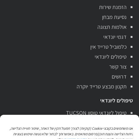
הזמנת שירות
נסיעת מבחן
אולמות תצוגה
דגמי יונדאי
כלמוביל טרייד אין
טיפולים ליונדאי
צור קשר
דרושים
תקנון מבצע טרייד יוקרה
טיפולים ליונדאי
טיפול ליונדאי טוסון TUCSON
טיפול ליונדאי סנטה פה Santa Fe
אנו משתמשים בקובצי Cookie (קוקיות) לצורך תפעול תקין של האתר, שיפור חוויית הגלישה,
טיפול ליונדאי i10
ניתוח הגלישה והצגת תוכן/פרסום מותאמים. באפשרותך לבחור שלא נעשה שימוש בעוגיות