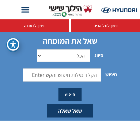
זימון לתל אביב
זימון לרעננה
שאל את המומחה
סיווג
חיפוש
שאל שאלה