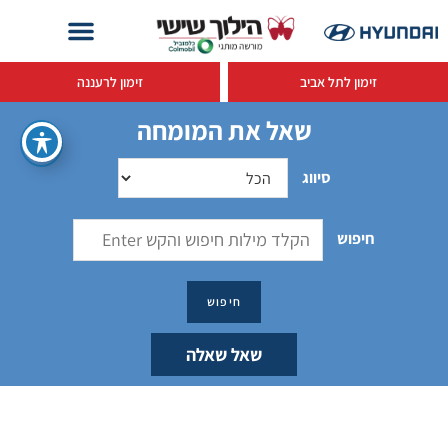
זימון לתל אביב
זימון לרעננה
שאל את המומחה
סיווג
חיפוש
שאל שאלה