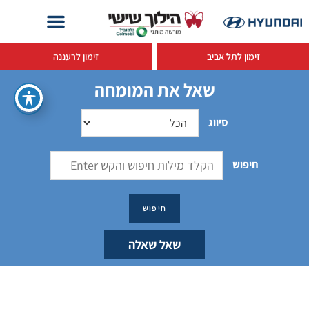
זימון לתל אביב
זימון לרעננה
שאל את המומחה
סיווג
חיפוש
שאל שאלה