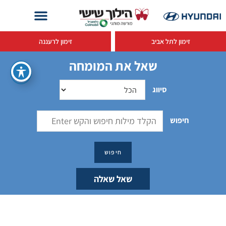
זימון לתל אביב
זימון לרעננה
שאל את המומחה
סיווג
חיפוש
שאל שאלה