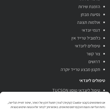
הזמנת שירות
נסיעת מבחן
אולמות תצוגה
דגמי יונדאי
כלמוביל טרייד אין
טיפולים ליונדאי
צור קשר
דרושים
תקנון מבצע טרייד יוקרה
טיפולים ליונדאי
טיפול ליונדאי טוסון TUCSON
טיפול ליונדאי סנטה פה Santa Fe
אנו משתמשים בקובצי Cookie (קוקיות) לצורך תפעול תקין של האתר, שיפור חוויית הגלישה,
טיפול ליונדאי i10
ניתוח הגלישה והצגת תוכן/פרסום מותאמים. באפשרותך לבחור שלא נעשה שימוש בעוגיות