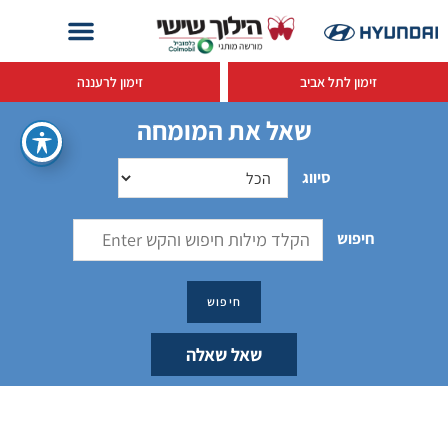
זימון לתל אביב
זימון לרעננה
שאל את המומחה
סיווג
חיפוש
שאל שאלה