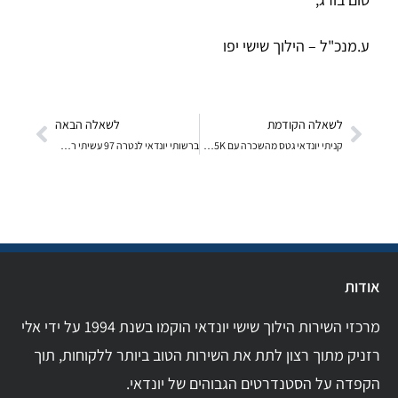
ע.מנכ"ל – הילוך שישי יפו
לשאלה הקודמת
לשאלה הבאה
קניתי יונדאי גטס מהשכרה עם 85K לפני ארבעה חודשים כ
ברשותי יונדאי לנטרה 97 עשיתי ראש מנוע לבד. ולאחר ה
אודות
מרכזי השירות הילוך שישי יונדאי הוקמו בשנת 1994 על ידי אלי
רזניק מתוך רצון לתת את השירות הטוב ביותר ללקוחות, תוך
הקפדה על הסטנדרטים הגבוהים של יונדאי.