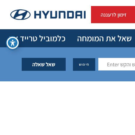
זימון לרעננה
שאל את המומחה
כלמוביל טרייד אין
שאל שאלה