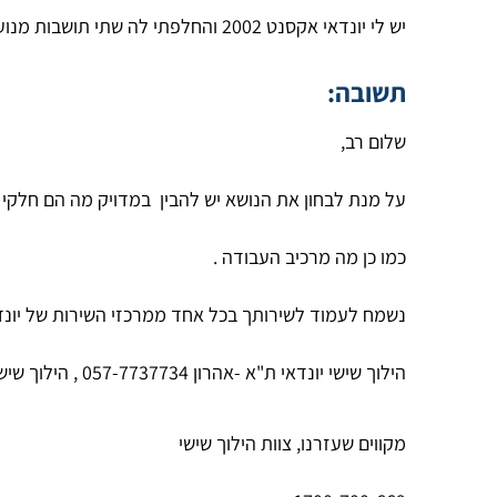
יש לי יונדאי אקסנט 2002 והחלפתי לה שתי תושבות מנוע ב- 700 שקלים וכן גומיות שסטומים גם כן ב 700 שקלים. רציתי לדעת אם המחיר הוא מחיר סביר?
תשובה:
שלום רב,
על מנת לבחון את הנושא יש להבין במדויק מה הם חלקי הח
כמו כן מה מרכיב העבודה .
נשמח לעמוד לשירותך בכל אחד ממרכזי השירות של יונדא
הילוך שישי יונדאי ת"א -אהרון 057-7737734 , הילוך שישי יונדאי ראשל"צ צביקה 057-2231087
מקווים שעזרנו, צוות הילוך שישי