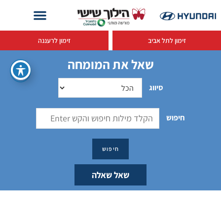
זימון לתל אביב
זימון לרעננה
שאל את המומחה
סיווג
חיפוש
שאל שאלה