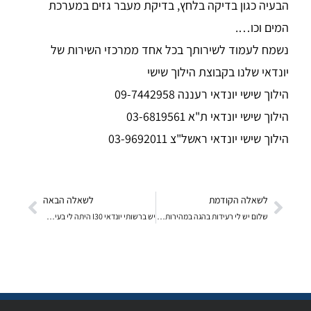
הבעיה כגון בדיקה בלחץ, בדיקת מעבר גזים במערכת
המים וכו….
נשמח לעמוד לשירותך בכל אחד ממרכזי השירות של
יונדאי שלנו בקבוצת הילוך שישי
הילוך שישי יונדאי רעננה 09-7442958
הילוך שישי יונדאי ת"א 03-6819561
הילוך שישי יונדאי ראשל"צ 03-9692011
לשאלה הקודמת
לשאלה הבאה
שלום יש לי רעידות בהגה במהירות בערך 50 ורעשים ברכב? אשמח אם תיצרו איתי קשר טלפוני
יש ברשותי יונדאי I30 היתה לי בעיה עם מוט ההגה שכנראה נשבר ומאז נדלקה לי הנורה האדומה . כרגע סידרתי א