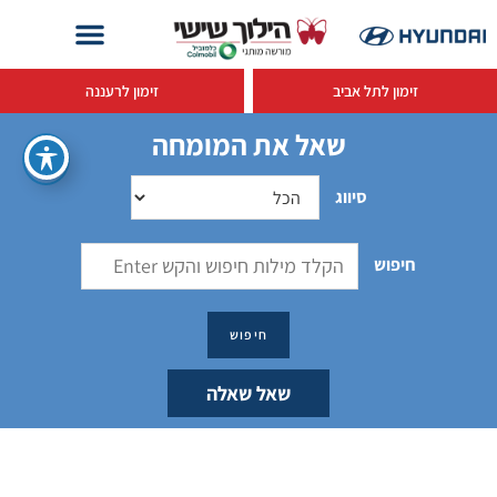
זימון לתל אביב
זימון לרעננה
שאל את המומחה
סיווג
חיפוש
שאל שאלה