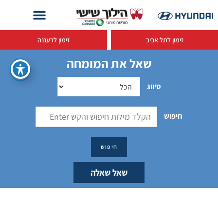
זימון לתל אביב
זימון לרעננה
שאל את המומחה
סיווג
חיפוש
שאל שאלה