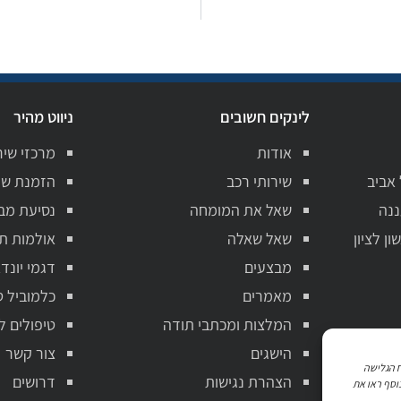
לינקים חשובים
ניווט מהיר
אודות
מרכזי שיר
 אביב
שירותי רכב
הזמנת שי
ננה
שאל את המומחה
נסיעת מב
ן לציון
שאל שאלה
אולמות ת
מבצעים
דגמי יונדא
מאמרים
כלמוביל ט
המלצות ומכתבי תודה
טיפולים ל
הישגים
צור קשר
ניתוח הגלישה
הצהרת נגישות
דרושים
וסף ראו את