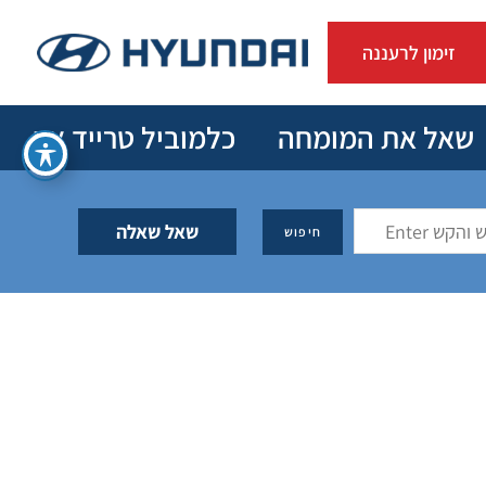
זימון לרעננה
שאל את המומחה
כלמוביל טרייד אין
שאל שאלה