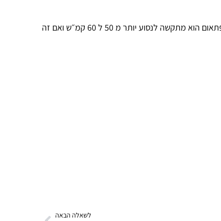
שלום יש לי אלנטרא gls 2016 צורה חדשה ,הרכב תקין אין מנורות אזהרה דלוקות מטופל בזמן עשה עד עכשיו 130,000 ,אבל פתאום הוא מתקשה לנסוע יותר מ 50 ל 60 קמ״ש ואם זה
לשאלה הבאה