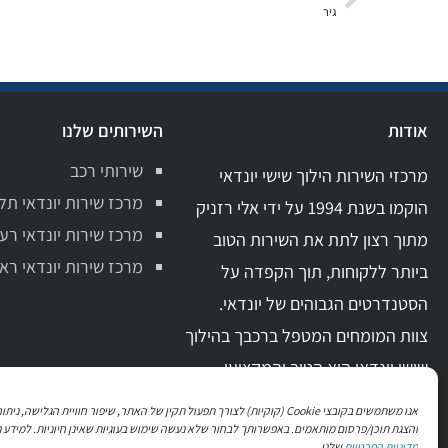
גיר
אודות
השירותים שלנו
שירותי רכב
מרכזי השירות הילוך שישי יונדאי
מרכז שירות יונדאי תל
הוקמו בשנת 1994 על ידי אלי רזניק
מרכז שירות יונדאי רע
מתוך רצון לתת את השירות הטוב
מרכז שירות יונדאי ראשו
ביותר ללקוחות, תוך הקפדה על
הסטנדרטים הגבוהים של יונדאי.
צוות המומחים המטפל ברכבך בהילוך
שישי יונדאי הוא הטוב והמקצועי
ביותר בתחום. בעל ידע מקצועי מקיף
אנו משתמשים בקובצי Cookie (קוקיות) לצורך תפעול תקין של האתר, שיפור חוויית הגלישה, 
וניסיון מעשי רב.
והצגת תוכן/פרסום מותאמים. באפשרותך לבחור שלא נעשה שימוש בעוגיות שאינן חיוניות. למידע נ
מדיניות הפרטיות
שלנו