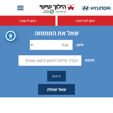
זימון לתל אביב
זימון לרעננה
שאל את המומחה
סיווג
חיפוש
שאל שאלה