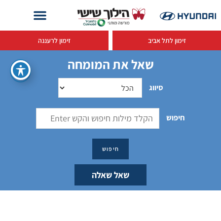
זימון לתל אביב
זימון לרעננה
שאל את המומחה
סיווג
חיפוש
שאל שאלה