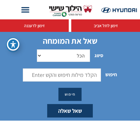
זימון לתל אביב
זימון לרעננה
שאל את המומחה
סיווג
חיפוש
שאל שאלה