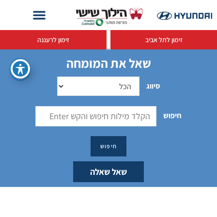
זימון לתל אביב
זימון לרעננה
שאל את המומחה
סיווג
חיפוש
שאל שאלה