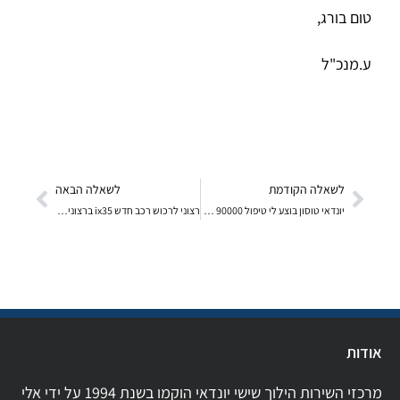
טום בורג,
ע.מנכ"ל
לשאלה הקודמת
לשאלה הבאה
יונדאי טוסון בוצע לי טיפול 90000 טימינג שמן גיר פי
רצוני לרכוש רכב חדש ix35 ברצוני למכור את הרכב שבר
אודות
מרכזי השירות הילוך שישי יונדאי הוקמו בשנת 1994 על ידי אלי