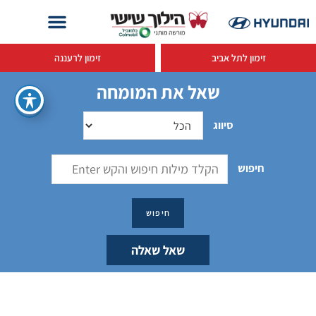
זימון לתל אביב
זימון לרעננה
שאל את המומחה
סיווג
חיפוש
שאל שאלה