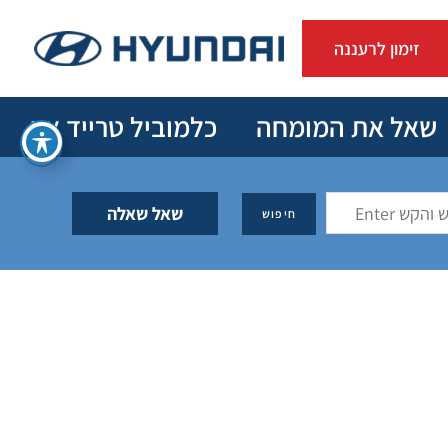
זימון לרעננה
שאל את המומחה
כלמוביל טרייד אין
שאל שאלה