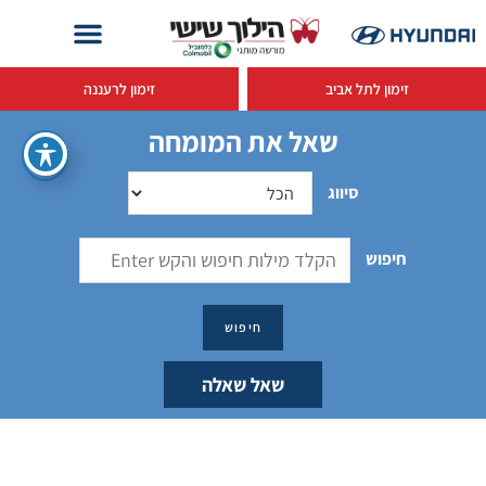
זימון לתל אביב
זימון לרעננה
שאל את המומחה
סיווג
חיפוש
שאל שאלה