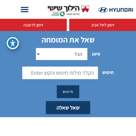
זימון לתל אביב
זימון לרעננה
שאל את המומחה
סיווג
חיפוש
שאל שאלה