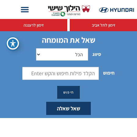
זימון לתל אביב
זימון לרעננה
שאל את המומחה
סיווג
חיפוש
שאל שאלה