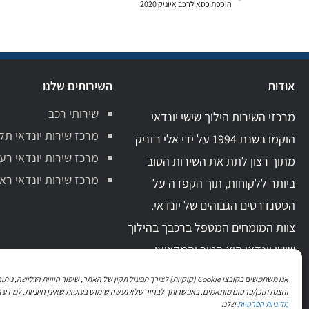
הוספת כסא לרכב איוניק 2020
אודות
השירותים שלנו
שירותי רכב
מרכזי השירות הילוך שישי יונדאי
מרכז שירות יונדאי תל
הוקמו בשנת 1994 על ידי אלי רזניק
מרכז שירות יונדאי רע
מתוך רצון לתת את השירות הטוב
מרכז שירות יונדאי ראשו
ביותר ללקוחות, תוך הקפדה על
הסטנדרטים הגבוהים של יונדאי.
צוות המומחים המטפל ברכבך בהילוך
שישי יונדאי הוא הטוב והמקצועי
ביותר בתחום. בעל ידע מקצועי מקיף
אנו משתמשים בקובצי Cookie (קוקיות) לצורך תפעול תקין של האתר, שיפור חוויית הגלישה, 
וניסיון מעשי רב.
והצגת תוכן/פרסום מותאמים. באפשרותך לבחור שלא נעשה שימוש בעוגיות שאינן חיוניות. למידע נ
מדיניות הפרטיות
שלנו