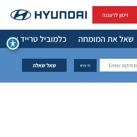
זימון לרעננה
שאל את המומחה
כלמוביל טרייד אין
שאל שאלה