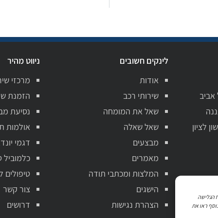
לינקים חשובים
ניווט מהיר
אודות
מרכזי שיר
 אביב
שירותי רכב
הזמנת שי
ננה
שאל את המומחה
נסיעת מב
ן לציון
שאל שאלה
אולמות ת
מבצעים
דגמי יונדא
מאמרים
כלמוביל ט
המלצות ומכתבי תודה
טיפולים ל
הישגים
צור קשר
ניתוח הגלישה
הצהרת נגישות
דרושים
וסף ראו את