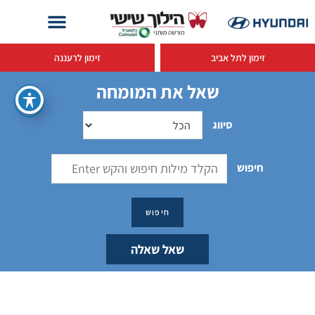
זימון לתל אביב
זימון לרעננה
שאל את המומחה
סיווג
חיפוש
שאל שאלה