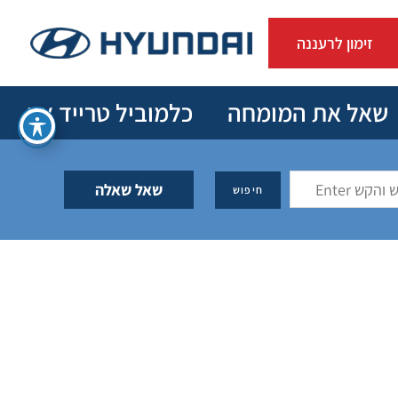
זימון לרעננה
שאל את המומחה
כלמוביל טרייד אין
שאל שאלה