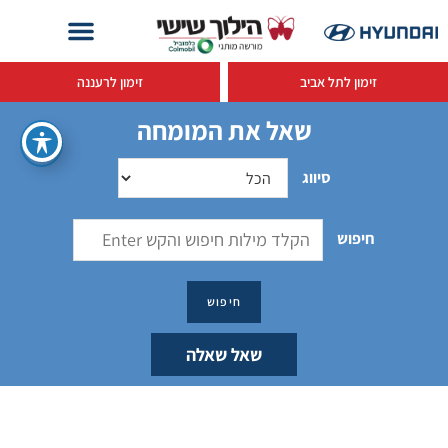
זימון לתל אביב
זימון לרעננה
שאל את המומחה
סיווג
חיפוש
שאל שאלה