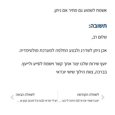
אשמח לשמוע גם מחיר אם ניתן.
תשובה:
שלום רב,
אכן ניתן לשדרג ולבצע החלפה למערכת מולטימדיה.
יועץ שירות שלנו יצור אתך קשר וישמח לסייע ולייעץ.
בברכה, צוות הילוך שישי יונדאי
לשאלה הקודמת
לשאלה הבאה
יש ברשותי יונדאי I30 היתה לי בעיה עם מוט ההגה שכנראה נשבר ומאז נדלקה לי הנורה האדומה . כרגע סידרתי א
יש לי יונדאי ix35 וכל סיבוב קטן של ההגה ישנה נקישה מעצבנת. מה זה יכול להיות?