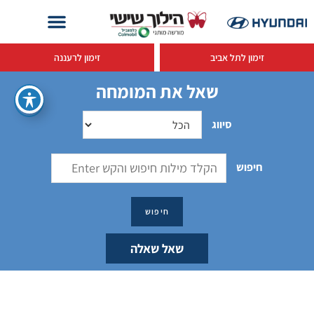
זימון לתל אביב
זימון לרעננה
שאל את המומחה
סיווג
חיפוש
שאל שאלה