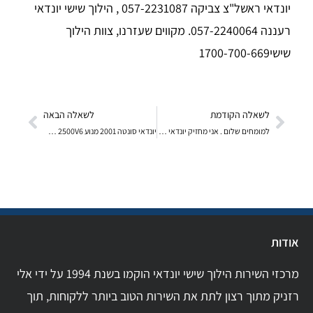
יונדאי ראשל"צ צביקה 057-2231087 , הילוך שישי יונדאי
רעננה 057-2240064. מקווים שעזרנו, צוות הילוך
שישי1700-700-669
לשאלה הקודמת
לשאלה הבאה
למומחים שלום . אני מחזיק יונדאי אקסנט 2010 מנוע 1
יונדאי סונטה 2001 מנוע 2500V6 האם לרכב זה יש רצוע
אודות
מרכזי השירות הילוך שישי יונדאי הוקמו בשנת 1994 על ידי אלי
רזניק מתוך רצון לתת את השירות הטוב ביותר ללקוחות, תוך