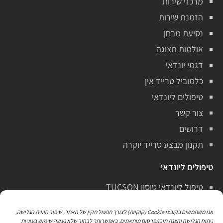
מרכזי שירות
הזמנת שירות
נסיעת מבחן
אולמות תצוגה
דגמי יונדאי
כלמוביל טרייד אין
טיפולים ליונדאי
צור קשר
דרושים
תקנון מבצע טרייד יוקרה
טיפולים ליונדאי
טיפול ליונדאי טוסון TUCSON
טיפול ליונדאי סנטה פה Santa Fe
אנו משתמשים בקובצי Cookie (קוקיות) לצורך תפעול תקין של האתר, שיפור חוויית הגלישה,
טיפול ליונדאי i10
ניתוח הגלישה והצגת תוכן/פרסום מותאמים. באפשרותך לבחור שלא נעשה שימוש בעוגיות