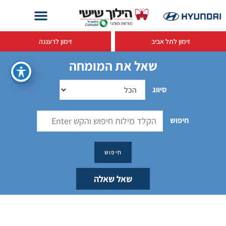
זימון לתל אביב
זימון לרעננה
שאל את המומחה
סיווג
חיפוש
שאל שאלה