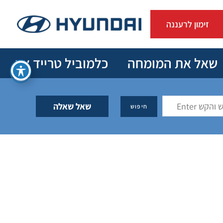
זימון לרעננה
שאל את המומחה
כלמוביל טרייד אין
שאל שאלה