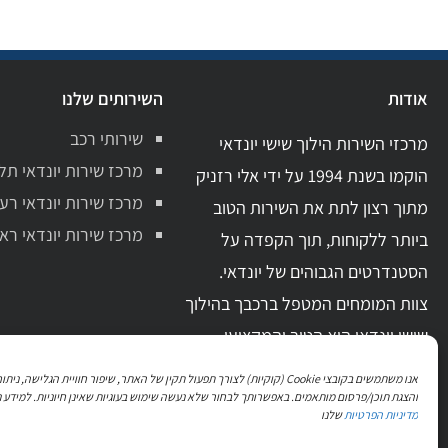
אודות
השירותים שלנו
שירותי רכב
מרכזי השירות הילוך שישי יונדאי
מרכז שירות יונדאי תל
הוקמו בשנת 1994 על ידי אלי רזניק
מרכז שירות יונדאי רע
מתוך רצון לתת את השירות הטוב
מרכז שירות יונדאי ראשו
ביותר ללקוחות, תוך הקפדה על
הסטנדרטים הגבוהים של יונדאי.
צוות המומחים המטפל ברכבך בהילוך
שישי יונדאי הוא הטוב והמקצועי
ביותר בתחום. בעל ידע מקצועי מקיף
אנו משתמשים בקובצי Cookie (קוקיות) לצורך תפעול תקין של האתר, שיפור חוויית הגלישה, 
וניסיון מעשי רב.
והצגת תוכן/פרסום מותאמים. באפשרותך לבחור שלא נעשה שימוש בעוגיות שאינן חיוניות. למידע נ
מדיניות הפרטיות
שלנו