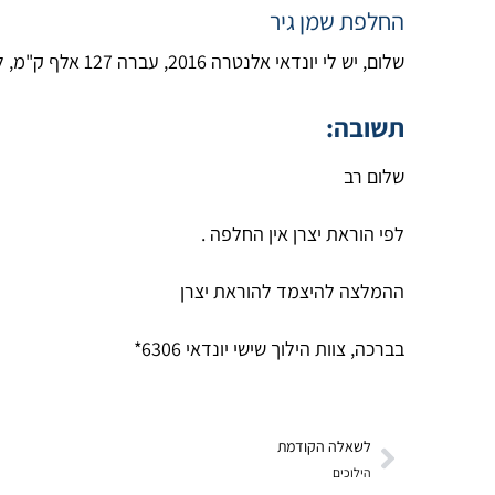
החלפת שמן גיר
שלום, יש לי יונדאי אלנטרה 2016, עברה 127 אלף ק"מ, לא עברה החלפת שמן גיר ובהוראות היצרן רשום שלא בודקים את זה בכלל, השאלה האם מומלץ להחליף או לא?
תשובה:
שלום רב
לפי הוראת יצרן אין החלפה .
ההמלצה להיצמד להוראת יצרן
בברכה, צוות הילוך שישי יונדאי 6306*
לשאלה הקודמת
הילוכים