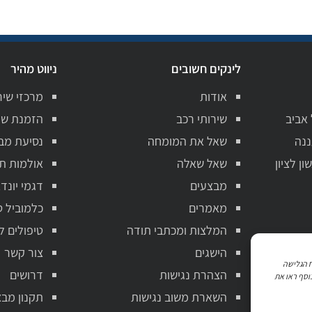
לינקים חשובים
ניווט מהיר
אודות
מרכזי שיר
 אביב
שירותי רכב
הזמנת שי
ננה
שאל את המומחה
נסיעת מב
ן לציון
שאל שאלה
אולמות ת
מבצעים
דגמי יונדא
מאמרים
כלמוביל ט
המלצות ומכתבי תודה
טיפולים ל
הישגים
צור קשר
ניתוח הגלישה
הצהרת נגישות
דרושים
וסף ראו את
השארת משוב נגישות
תקנון מבצ