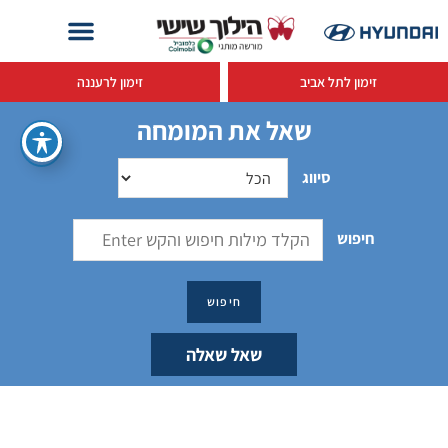
זימון לתל אביב
זימון לרעננה
שאל את המומחה
סיווג
חיפוש
שאל שאלה