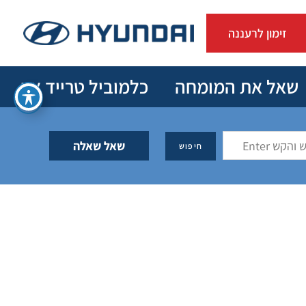
זימון לרעננה
שאל את המומחה
כלמוביל טרייד אין
שאל שאלה