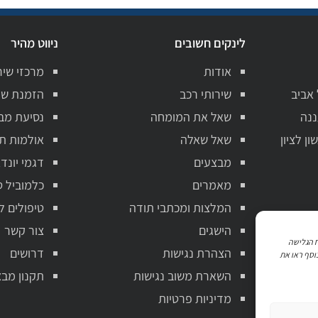
לינקים חשובים
ניווט מהיר
אודות
מרכזי שיר
 אביב
שירותי רכב
הזמנת שי
ננה
שאל את המומחה
נסיעת מב
ן לציון
שאל שאלה
אולמות ת
מבצעים
דגמי יונדא
מאמרים
כלמוביל ט
המלצות ומכתבי תודה
טיפולים ל
הישגים
צור קשר
ניתוח הגלישה
הצהרת נגישות
דרושים
וסף ראו את
השארת משוב נגישות
תקנון מבצ
מדיניות פרטיות