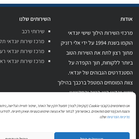
אודות
השירותים שלנו
שירותי רכב
מרכזי השירות הילוך שישי יונדאי
מרכז שירות יונדאי תל
הוקמו בשנת 1994 על ידי אלי רזניק
מרכז שירות יונדאי רע
מתוך רצון לתת את השירות הטוב
מרכז שירות יונדאי ראשו
ביותר ללקוחות, תוך הקפדה על
הסטנדרטים הגבוהים של יונדאי.
צוות המומחים המטפל ברכבך בהילוך
שישי יונדאי הוא הטוב והמקצועי
ביותר בתחום. בעל ידע מקצועי מקיף
אנו משתמשים בקובצי Cookie (קוקיות) לצורך תפעול תקין של האתר, שיפור חוויית הגלישה, 
וניסיון מעשי רב.
והצגת תוכן/פרסום מותאמים. באפשרותך לבחור שלא נעשה שימוש בעוגיות שאינן חיוניות. למידע נ
מדיניות הפרטיות
שלנו
עקבו אחרינו גם בפייסבוק